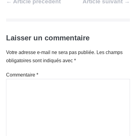
Navigation
← Article précédent
Article suivant →
d’article
Laisser un commentaire
Votre adresse e-mail ne sera pas publiée.
Les champs
obligatoires sont indiqués avec
*
Commentaire
*