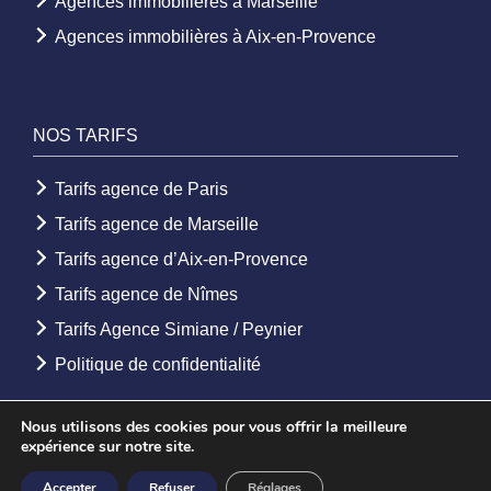
Agences immobilières à Marseille
Agences immobilières à Aix-en-Provence
NOS TARIFS
Tarifs agence de Paris
Tarifs agence de Marseille
Tarifs agence d’Aix-en-Provence
Tarifs agence de Nîmes
Tarifs Agence Simiane / Peynier
Politique de confidentialité
Nous utilisons des cookies pour vous offrir la meilleure
expérience sur notre site.
© 2026 - Agence Etoile. Tous droits réservés -
Mentions légales
-
Accepter
Refuser
Réglages
Création Agence web
Youdemus