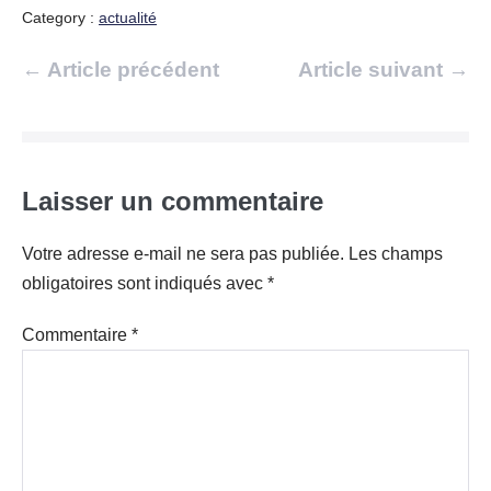
Category :
actualité
Navigation
← Article précédent
Article suivant →
d’article
Laisser un commentaire
Votre adresse e-mail ne sera pas publiée.
Les champs
obligatoires sont indiqués avec
*
Commentaire
*