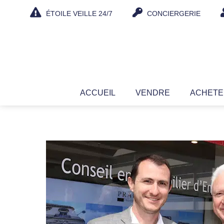
Aller
ÉTOILE VEILLE 24/7
CONCIERGERIE
au
contenu
ACCUEIL
VENDRE
ACHET