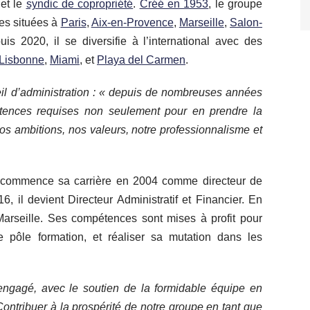
et le
syndic de copropriété
.
Créé en 1953
, le groupe
es situées à
Paris
,
Aix-en-Provence
,
Marseille
,
Salon-
uis 2020, il se diversifie à l’international avec des
Lisbonne
,
Miami
, et
Playa del Carmen
.
il d’administration : «
depuis de nombreuses années
tences requises non seulement pour en prendre la
nos ambitions, nos valeurs, notre professionnalisme et
commence sa carrière en 2004 comme directeur de
, il devient Directeur Administratif et Financier. En
à Marseille. Ses compétences sont mises à profit pour
le pôle formation, et réaliser sa mutation dans les
 engagé, avec le soutien de la formidable équipe en
Contribuer à la prospérité de notre groupe en tant que