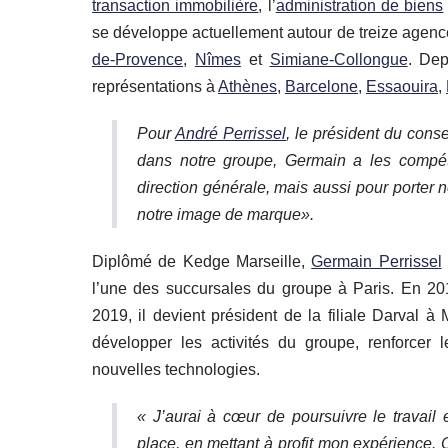
transaction immobilière
, l’
administration de biens
se développe actuellement autour de treize agenc
de-Provence
,
Nîmes
et
Simiane-Collongue
. Dep
représentations à
Athènes
,
Barcelone
,
Essaouira
,
Pour
André Perrissel
, le président du conse
dans notre groupe, Germain a les compé
direction générale, mais aussi pour porter 
notre image de marque».
Diplômé de Kedge Marseille,
Germain Perrissel
l’une des succursales du groupe à Paris. En 2016
2019, il devient président de la filiale Darval 
développer les activités du groupe, renforcer 
nouvelles technologies.
« J’aurai à cœur de poursuivre le travail
place, en mettant à profit mon expérience. 