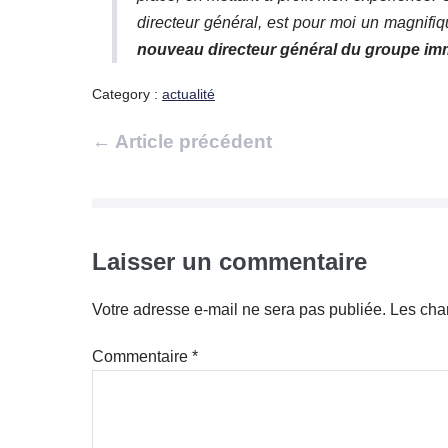
directeur général, est pour moi un magnifiqu
nouveau directeur général du groupe im
Category :
actualité
Navigation
← Article précédent
d’article
Laisser un commentaire
Votre adresse e-mail ne sera pas publiée.
Les cha
Commentaire
*