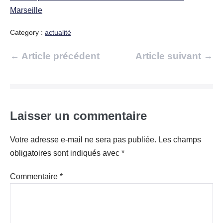
Marseille
Category :
actualité
Navigation
← Article précédent
Article suivant →
d’article
Laisser un commentaire
Votre adresse e-mail ne sera pas publiée.
Les champs
obligatoires sont indiqués avec
*
Commentaire
*