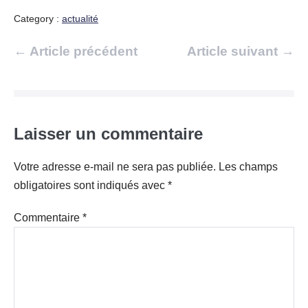
Category :
actualité
Navigation
← Article précédent
Article suivant →
d’article
Laisser un commentaire
Votre adresse e-mail ne sera pas publiée.
Les champs
obligatoires sont indiqués avec
*
Commentaire
*