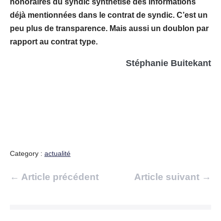
honoraires du syndic synthétise des informations
déjà mentionnées dans le contrat de syndic. C’est un
peu plus de transparence. Mais aussi un doublon par
rapport au contrat type.
Stéphanie Buitekant
Category :
actualité
Navigation
← Article précédent
Article suivant →
d’article