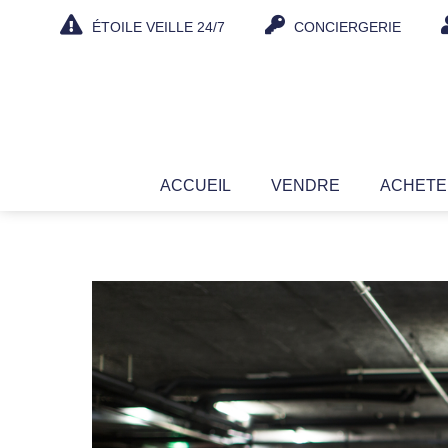
Aller
ÉTOILE VEILLE 24/7
CONCIERGERIE
au
contenu
ACCUEIL
VENDRE
ACHET