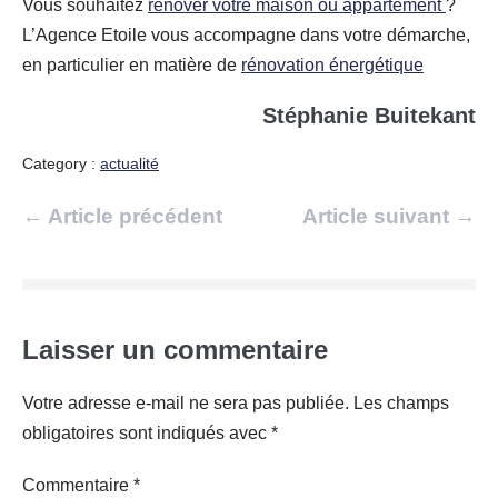
Vous souhaitez
rénover votre maison ou appartement
?
L’Agence Etoile vous accompagne dans votre démarche,
en particulier en matière de
rénovation énergétique
Stéphanie Buitekant
Category :
actualité
Navigation
← Article précédent
Article suivant →
d’article
Laisser un commentaire
Votre adresse e-mail ne sera pas publiée.
Les champs
obligatoires sont indiqués avec
*
Commentaire
*