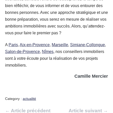
bien réfléchir, de vous informer et de vous entourer des
bonnes personnes. Avec une approche stratégique et une
bonne préparation, vous serez en mesure de réaliser vos
ambitions immobilières avec succès. Alors, qu’attendez-
vous pour faire le premier pas ?
A
Paris
,
Aix-en-Provence
,
Marseille
,
Simiane-Collongue
,
Salon-de-Provence
,
Nîmes
, nos conseillers immobiliers
sont à votre écoute pour la réalisation de vos projets
immobiliers.
Camille Mercier
Category :
actualité
Navigation
← Article précédent
Article suivant →