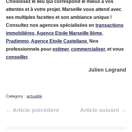
Choisissez le lieu qui correspond le mieux à vos
attentes et à votre projet. Marseille vous attend avec
ses multiples facettes et son ambiance unique !
Consultez nos agences spécialisées en
transactions
immobilières
,
Agence Etoile Marseille 8ème
,
Pradimmo
,
Agence Etoile Castellane.
Nos
professionnels pour
estimer
,
commercialiser
, et vous
conseiller
.
Julien Legrand
Category :
actualité
Navigation
← Article précédent
Article suivant →
d’article