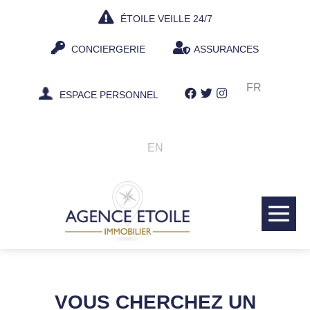
Aller
ÉTOILE VEILLE 24/7
au
contenu
CONCIERGERIE
ASSURANCES
FR
ESPACE PERSONNEL
EN
bas
le
me
VOUS CHERCHEZ UN