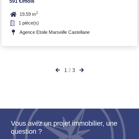
591 €/mois
2
19.59 m
1 pièce(s)
Agence Etoile Marseille Castellane
1
2
3
Vous avez un projet immobilier, une
question ?