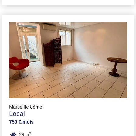
Marseille 8ème
Local
750 €/mois
2
29 m