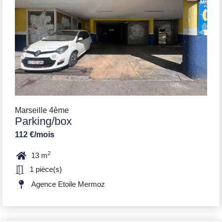
Marseille 4ème
Parking/box
112 €/mois
2
13 m
1 pièce(s)
Agence Etoile Mermoz