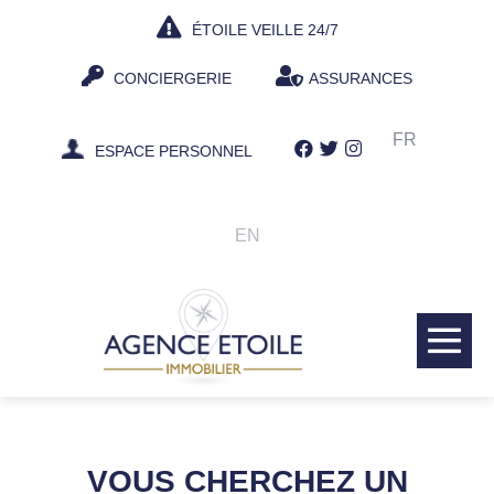
Aller
ÉTOILE VEILLE 24/7
au
contenu
CONCIERGERIE
ASSURANCES
FR
ESPACE PERSONNEL
EN
bas
le
me
VOUS CHERCHEZ UN