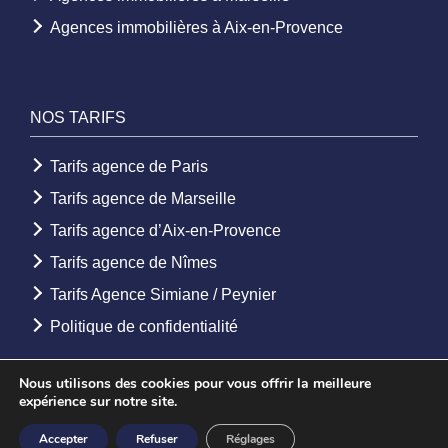
Agences immobilières à Aix-en-Provence
NOS TARIFS
Tarifs agence de Paris
Tarifs agence de Marseille
Tarifs agence d’Aix-en-Provence
Tarifs agence de Nîmes
Tarifs Agence Simiane / Peynier
Politique de confidentialité
Nous utilisons des cookies pour vous offrir la meilleure
expérience sur notre site.
© 2026 - Agence Etoile. Tous droits réservés -
Mentions légales
-
Accepter
Refuser
Réglages
Création Agence web
Youdemus