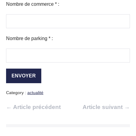
Nombre de commerce * :
Nombre de parking * :
Category :
actualité
Navigation
← Article précédent
Article suivant →
d’article