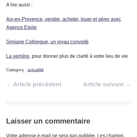
A lire aussi :
Aix-en-Provence, vendre, acheter, louer et gérer avec
Agence Etoile
Simiane Collongue, un joyau convoité
La verrière
, pour donner plus de clarté à votre lieu de vie
Category :
actualité
Navigation
← Article précédent
Article suivant →
d’article
Laisser un commentaire
Votre adresse e-mail ne sera pas publiée.
Les champs