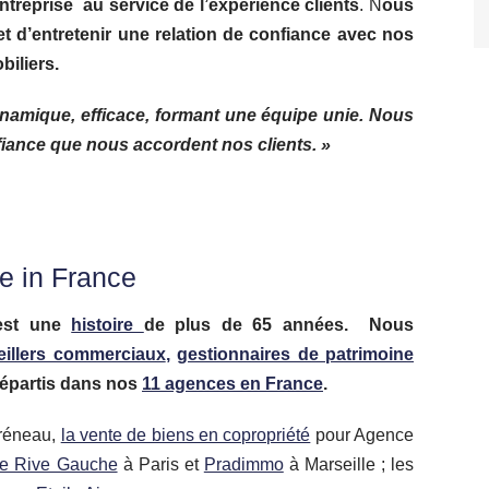
reprise au service de l’expérience clients
. N
ous
t d’entretenir une relation de confiance avec nos
iliers.
mique, efficace, formant une équipe unie.
Nous
ance que nous accordent nos clients. »
e in France
est une
histoire
de plus de 65 années. Nous
eillers commerciaux
,
gestionnaires de patrimoine
 répartis dans nos
11 agences en France
.
créneau,
la vente de biens en copropriété
pour Agence
le Rive Gauche
à Paris et
Pradimmo
à Marseille ; les