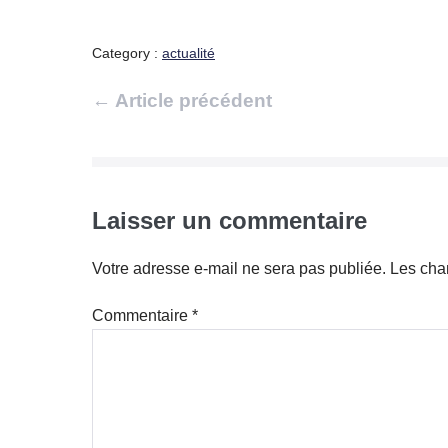
Category :
actualité
Navigation
← Article précédent
d’article
Laisser un commentaire
Votre adresse e-mail ne sera pas publiée.
Les cha
Commentaire
*