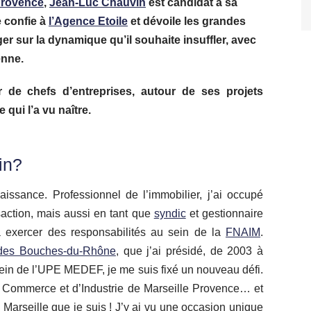
Provence
,
Jean-Luc Chauvin
est candidat à sa
e confie à
l’Agence Etoile
et dévoile les grandes
 sur la dynamique qu’il souhaite insuffler, avec
enne.
 de chefs d’entreprises, autour de ses projets
qui l’a vu naître.
in?
issance. Professionnel de l’immobilier, j’ai occupé
saction, mais aussi en tant que
syndic
et gestionnaire
 à exercer des responsabilités au sein de la
FNAIM
.
es Bouches-du-Rhône
, que j’ai présidé, de 2003 à
ein de l’UPE MEDEF, je me suis fixé un nouveau défi.
e Commerce et d’Industrie de Marseille Provence… et
 Marseille que je suis ! J’y ai vu une occasion unique