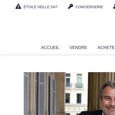
Aller
ÉTOILE VEILLE 24/7
CONCIERGERIE
au
contenu
ACCUEIL
VENDRE
ACHET