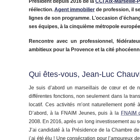
Président depuis 2016 de la
CCI Aix-Marseille-
réélection.
Agent immobilier
de profession, il s
lignes de son programme. L’occasion d’échanger
ses équipes, à la cinquième métropole europé
Rencontre avec un professionnel, fédérateur
ambitieux pour la Provence et la cité phocéenne 
Qui êtes-vous, Jean-Luc Chauv
Je suis d’abord un marseillais de cœur et de na
différentes fonctions, non seulement dans la tran
locatif. Ces activités m’ont naturellement porté
D’abord, à la FNAIM Jeunes, puis à la
FNAIM d
2008. En 2016, après un long investissement au s
J’ai candidaté à la Présidence de la Chambre d
j’ai été élu ! Une consécration pour l’amoureux de