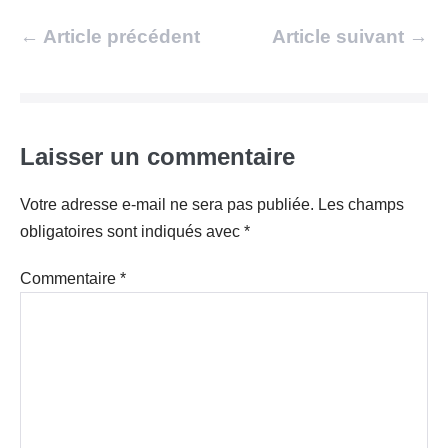
Navigation
← Article précédent
Article suivant →
d’article
Laisser un commentaire
Votre adresse e-mail ne sera pas publiée.
Les champs
obligatoires sont indiqués avec
*
Commentaire
*