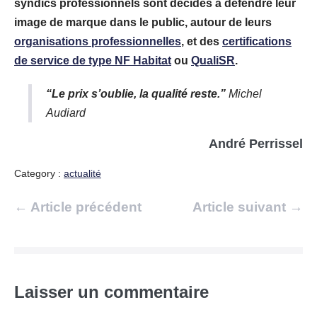
syndics professionnels sont décidés à défendre leur
image de marque dans le public, autour de leurs
organisations professionnelles
, et des
certifications
de service de type NF Habitat
ou
QualiSR
.
“Le prix s’oublie, la qualité reste.”
Michel
Audiard
André Perrissel
Category :
actualité
Navigation
← Article précédent
Article suivant →
d’article
Laisser un commentaire