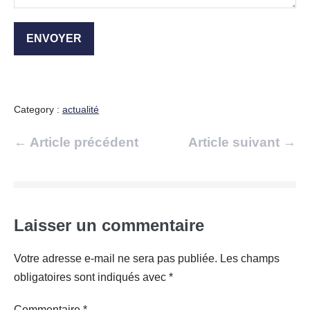
Category :
actualité
Navigation
← Article précédent
Article suivant →
d’article
Laisser un commentaire
Votre adresse e-mail ne sera pas publiée.
Les champs
obligatoires sont indiqués avec
*
Commentaire
*